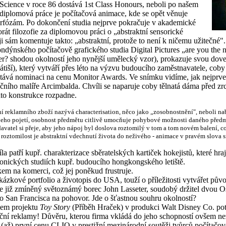
cience v roce 86 dostává 1st Class Honours, neboli po našem
 diplomová práce je počítačová animace, kde se opět věnuje
ózám. Po dokončení studia nejprve pokračuje v akademické
rát filozofie za diplomovou práci o „abstraktní sensorické
ji sám komentuje takto: „abstraktní, protože to není k ničemu užitečné".
ndýnského počítačově grafického studia Digital Pictures „are you the n
er? shodou okolností jeho nynější umělecký vzor), prokazuje svou dov
átiší), který vytváří přes léto na výzvu budoucího zaměstnavatele, cob
ává nominaci na cenu Monitor Awards. Ve snímku vidíme, jak nejprve
čního malíře Arcimbalda. Chvíli se naparuje coby tělnatá dáma před zr
tato konstrukce rozpadne.
ní reklamního zboží nazývá characterisation, něco jako „zosobnostnění", neboli na
 jeho pojetí, osobnost předmětu citlivě umocňuje pohybové možnosti daného předmě
avatel si přeje, aby jeho nápoj byl doslova roztomilý v tom a tom novém balení, což
 roztomilost je abstraktní vdechnutí života do neživého - animace v pravém slova 
a patří kupř. charakterizace sběratelských kartiček hokejistů, které hraj
ktonických studiích kupř. budoucího hongkongského letiště.
kem na komerci, což jej poněkud frustruje.
kázkové portfolio a životopis do USA, touží o příležitosti vytvářet pův
de již zmíněný světoznámý borec John Lasseter, soudobý držitel dvou O
do San Francisca na pohovor. Jde o šťastnou souhru okolností?
akem projektu
Toy Story
(Příběh Hraček) v produkci Walt Disney Co. pot
ční reklamy! Důvěru, kterou firma vkládá do jeho schopností ovšem n
 (až) první cenu CLIO v prestižní mezinárodní soutěži tvůrců počítač