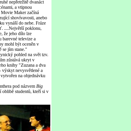
ruhé nepřetržitě dvanáct
cénami, a vtipnou
u Movie Maker začíná
ující shovívavosti, anebo
ku vynáší do nebe. Fráze
 ....Největší poklonu,
 že jeho dílo lze
 barevné televize a
e by mohl být oceněn v
ě se jím stane."
cynický pohled na svět tzv.
ilm zůstává ukryt v
jeho knihy "Zuzana a dva
- výskyt nevysvětlené a
je vytvořen na objednávku
 panthera pod názvem
Big
oblibě studentů, kteří si v