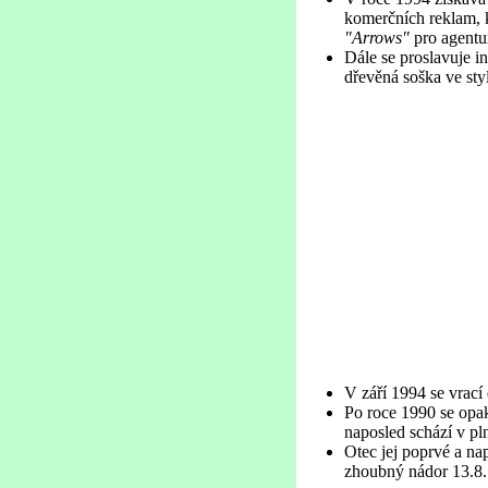
komerčních reklam, k
"Arrows"
pro agentu
Dále se proslavuje i
dřevěná soška ve sty
V září 1994 se vrací
Po roce 1990 se opak
naposled schází v pl
Otec jej poprvé a nap
zhoubný nádor 13.8