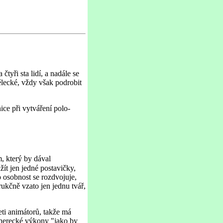
čtyři sta lidí, a nadále se
ělecké, vždy však podrobit
ce při vytváření polo-
m, který by dával
žít jen jedné postavičky,
o osobnost se rozdvojuje,
ukčně vzato jen jednu tvář,
ti animátorů, takže má
o herecké výkony "jako by