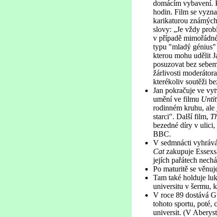
domácím vybavení. Kv
hodin. Film se vyzna
karikaturou známých
slovy: „Je vždy prob
v případě mimořádnéh
typu "mladý génius" 
kterou mohu udělit J
posuzovat bez sebeme
žárlivosti moderátora
kterékoliv soutěži be
Jan pokračuje ve vytv
umění ve filmu
Untit
rodinném kruhu, ale
starci". Další film,
Th
bezedné díry v ulici
BBC.
V sedmnácti vyhrává 
Cat
zakupuje Essexská
jejích pařátech nech
Po maturitě se věnuj
Tam také holduje luko
universitu v šermu, 
V roce 89 dostává G
tohoto sportu, poté,
universit. (V Abery