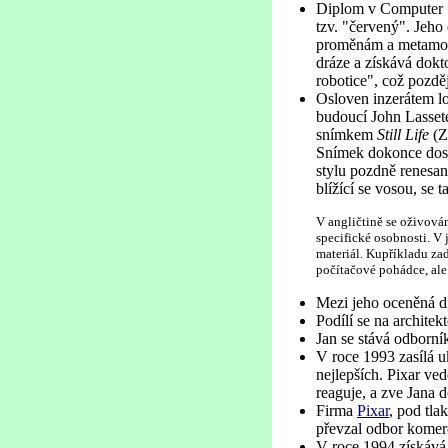
Diplom v Computer S
tzv. "červený". Jeho
proměnám a metamorf
dráze a získává dokto
robotice", což pozdě
Osloven inzerátem lo
budoucí John Lasset
snímkem
Still Life
(Z
Snímek dokonce dost
stylu pozdně renesan
blížící se vosou, se 
V angličtině se oživová
specifické osobnosti. V
materiál. Kupříkladu zad
počítačové pohádce, ale
Mezi jeho oceněná díl
Podílí se na archite
Jan se stává odborní
V roce 1993 zasílá u
nejlepších. Pixar ve
reaguje, a zve Jana 
Firma
Pixar
, pod tl
převzal odbor komer
V roce 1994 získává