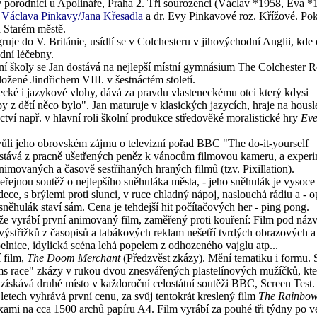
 porodnici u Apolináře, Praha 2. Tři sourozenci (Václav *1958, Eva *
.
Václava Pinkavy/Jana Křesadla
a dr. Evy Pinkavové roz. Křížové. Pok
Starém městě.
ruje do V. Británie, usídlí se v Colchesteru v jihovýchodní Anglii, kde
dní léčebny.
dní školy se Jan dostává na nejlepší místní gymnásium The Colchester 
žené Jindřichem VIII. v šestnáctém století.
ecké i jazykové vlohy, dává za pravdu vlasteneckému otci který kdysi
y z dětí něco bylo". Jan maturuje v klasických jazycích, hraje na housl
ctví např. v hlavní roli školní produkce středověké moralistické hry
Ev
li jeho obrovském zájmu o televizní pořad BBC "The do-it-yourself
stává z pracně ušetřených peněz k vánocům filmovou kameru, a experi
imovaných a časově sestřihaných hraných filmů (tzv. Pixillation).
řejnou soutěž o nejlepšího sněhuláka města, - jeho sněhulák je vysoce
a dece, s brýlemi proti slunci, v ruce chladný nápoj, naslouchá rádiu a - o
sněhulák staví sám. Cena je tehdejší hit počítačových her - ping pong.
ěže vyrábí první animovaný film, zaměřený proti kouření: Film pod ná
m výstřižků z časopisů a tabákových reklam nešetří tvrdých obrazových a
elnice, idylická scéna lehá popelem z odhozeného vajglu atp...
í film,
The Doom Merchant
(Předzvěst zkázy). Mění tematiku i formu. 
ms race" zkázy v rukou dvou znesvářených plastelínových mužíčků, kt
m získává druhé místo v každoroční celostátní soutěži BBC, Screen Test.
 letech vyhrává první cenu, za svůj tentokrát kreslený film
The Rainbo
xami na cca 1500 archů papíru A4. Film vyrábí za pouhé tři týdny po v