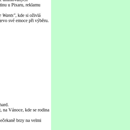
tinu u Pixaru, reklamu
e Wants"
, kde si oživlá
jevo své emoce při výběru.
hard.
t, na Vánoce, kde se rodina
 nečekaně brzy na velmi