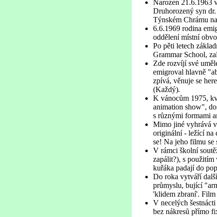
Narozen 21.6.1963 v
Druhorozený syn dr
Týnském Chrámu na 
6.6.1969 rodina emig
oddělení místní obvo
Po pěti letech zákla
Grammar School, zalo
Zde rozvíjí své uměl
emigroval hlavně "ab
zpívá, věnuje se here
(Každý)
.
K vánocům 1975, kvů
animation show", do
s různými formami an
Mimo jiné vyhrává ve
originální - ležící n
se! Na jeho filmu se 
V rámci školní sout
zapálit?), s použití
kuřáka padají do pop
Do roka vytváří dalš
průmyslu, bující "ar
'klidem zbraní'. Fil
V necelých šestnácti
bez nákresů přímo fi