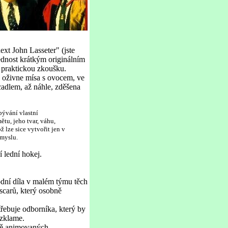
ext John Lasseter" (jste
ednost krátkým originálním
y praktickou zkoušku.
 oživne mísa s ovocem, ve
cadlem, až náhle, zděšena
bývání vlastní
tu, jeho tvar, váhu,
 lze sice vytvořit jen v
smyslu.
í lední hokej.
odní díla v malém týmu těch
scarů, který osobně
řebuje odborníka, který by
ezklame.
ově animovaných