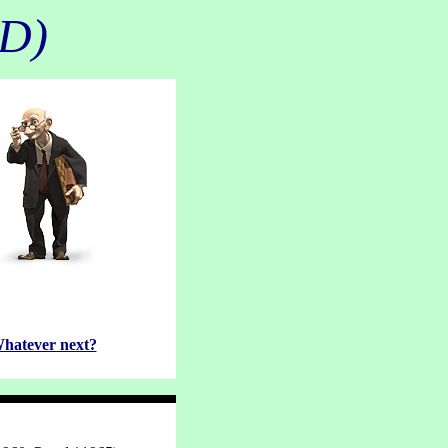
hD)
hatever next?