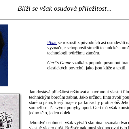
Blíží se však osudová příležitost...
Pixar
se rozrostl z původních asi osmdesáti na 
vyznačuje schopností stmelit technické a um
technologii tvůrčímu záměru.
Geri´s Game
vzniká z popudu posunout hrani
elastických povrchů, jako jsou kůže a textil.
J
an dostává příležitost režírovat a navrhnout vlastní fil
technickým borcům zabrat. Jako určitou fintu zvolí pou
starého pána, který hraje v parku šachy proti sobě. Jeh
soupeři se liší svými pohyby apod. Geri má však konstr
jedno tělo, jeden oblek.
Jeho dvě osobnosti však vytváří skupina bezmála dvace
vlastně vícero duší. Režisér pak musí sjednocovat tyt