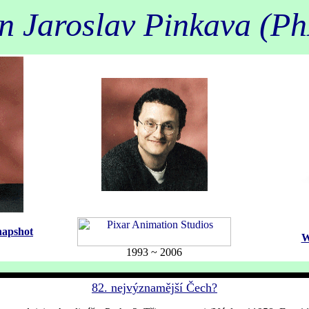
n Jaroslav Pinkava (P
napshot
W
1993 ~ 2006
82. nejvýznamější Čech?