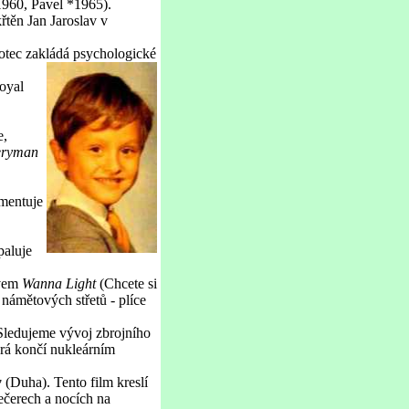
1960, Pavel *1965).
řtěn Jan Jaroslav v
 otec zakládá psychologické
Royal
e,
eryman
mentuje
paluje
zvem
Wanna Light
(Chcete si
 námětových střetů - plíce
Sledujeme vývoj zbrojního
erá končí nukleárním
w
(Duha). Tento film kreslí
ečerech a nocích na