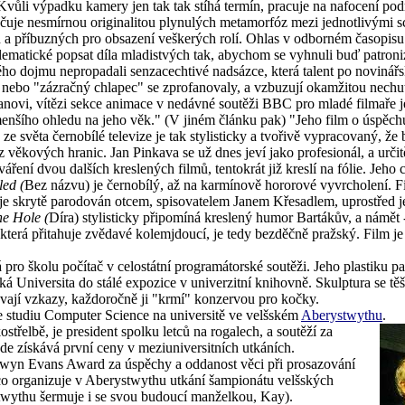
ůli výpadku kamery jen tak tak stíhá termín, pracuje na nafocení pod
čuje nesmírnou originalitou plynulých metamorfóz mezi jednotlivými s
 a příbuzných pro obsazení veškerých rolí. Ohlas v odborném časopis
lematické popsat díla mladistvých tak, abychom se vyhnuli buď patroniz
o dojmu nepropadali senzacechtivé nadsázce, která talent po novinářs
nebo "zázračný chlapec" se zprofanovaly, a vzbuzují okamžitou nechuť.
anovi, vítězi sekce animace v nedávné soutěži BBC pro mladé filmaře je,
nšího ohledu na jeho věk." (V jiném článku pak) "Jeho film o úspěchu
 ze světa černobílé televize je tak stylisticky a tvořivě vypracovaný, ž
z věkových hranic. Jan Pinkava se už dnes jeví jako profesionál, a určit
áření dvou dalších kreslených filmů, tentokrát již kreslí na fólie. Jeho 
led (
Bez názvu) je černobílý, až na karmínově hororové vyvrcholení. F
 je skrytě parodován otcem, spisovatelem Janem Křesadlem, uprostřed 
e Hole (
Díra)
stylisticky připomíná kreslený humor Bartákův, a námět 
, která přitahuje zvědavé kolemjdoucí, je tedy bezděčně pražský. Film 
pro školu počítač v celostátní programátorské soutěži. Jeho plastiku
 Universita do stálé expozice v univerzitní knihovně. Skulptura se těší 
ávají vzkazy, každoročně ji "krmí" konzervou pro kočky.
e studiu Computer Science na universitě ve velšském
Aberystwythu
.
střelbě, je president spolku letců na rogalech, a soutěží za
kde získává první ceny v meziuniversitních utkáních.
wyn Evans Award za úspěchy a oddanost věci při prosazování
 co organizuje v Aberystwythu utkání šampionátu velšských
stwythu šermuje i se svou budoucí manželkou, Kay).