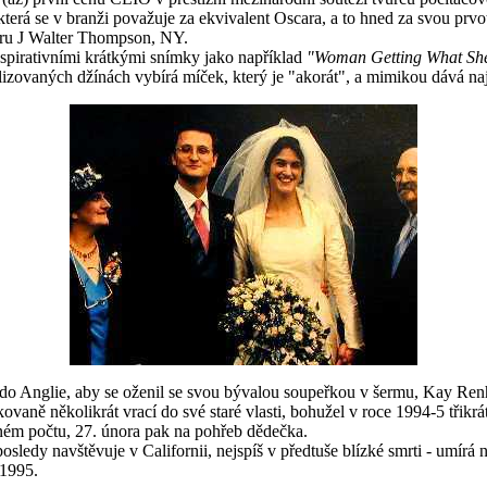
terá se v branži považuje za ekvivalent Oscara, a to hned za svou prvo
ru J Walter Thompson, NY.
nspirativními krátkými snímky jako například
"Woman Getting What Sh
lizovaných džínách vybírá míček, který je "akorát", a mimikou dává na
 do Anglie, aby se oženil se svou bývalou soupeřkou v šermu, Kay Ren
ovaně několikrát vrací do své staré vlasti, bohužel v roce 1994-5 třikrá
ném počtu, 27. února pak na pohřeb dědečka.
osledy navštěvuje v Californii, nejspíš v předtuše blízké smrti - umírá
.1995.